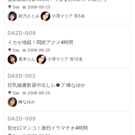
🎥 Das
📅 2008-06-25
前乃さとみ
小澤マリア
等5名
DAZD-009
イカセ地獄！悶絶アクメ4時間
🎥 Das
📅 2008-06-25
青木りん
小澤マリア
等10名
DASD-053
巨乳秘書飲尿中出しレ●プ 峰なゆか
🎥 Das
📅 2008-06-25
峰なゆか
DAZD-008
犯せ口マンコ！激烈イラマチオ4時間