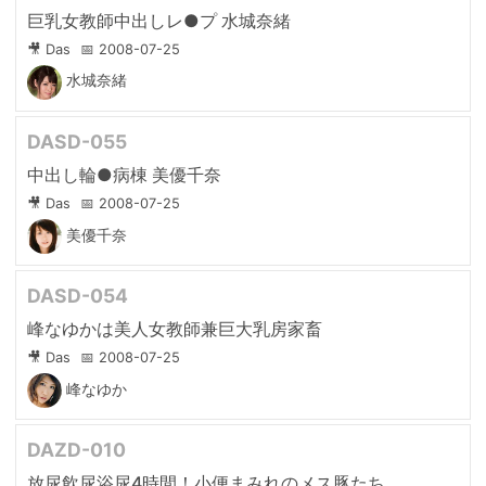
巨乳女教師中出しレ●プ 水城奈緒
🎥 Das
📅 2008-07-25
水城奈緒
DASD-055
中出し輪●病棟 美優千奈
🎥 Das
📅 2008-07-25
美優千奈
DASD-054
峰なゆかは美人女教師兼巨大乳房家畜
🎥 Das
📅 2008-07-25
峰なゆか
DAZD-010
放尿飲尿浴尿4時間！小便まみれのメス豚たち