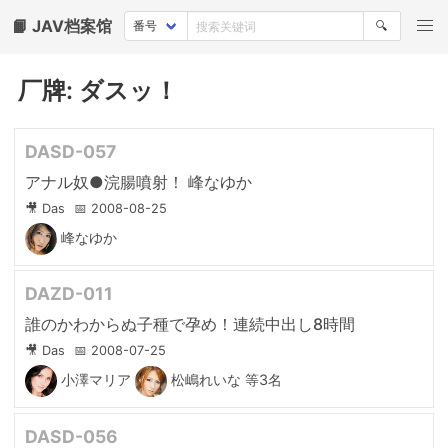
📙 JAV档案馆
🔍
厂牌: ダスッ！
DASD-057
アナル奴●浣腸噴射！ 峰なゆか
🎥 Das
📅 2008-08-25
峰なゆか
DAZD-011
誰のかわからぬ子種で孕め！連続中出し8時間
🎥 Das
📅 2008-07-25
小澤マリア
松嶋れいな
等3名
DASD-056