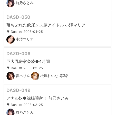
前乃さとみ
DASD-050
落ちぶれた飲尿メス豚アイドル 小澤マリア
🎥 Das
📅 2008-04-25
小澤マリア
DAZD-006
巨大乳房家畜凌●4時間
🎥 Das
📅 2008-03-25
青木りん
松嶋れいな
等3名
DASD-049
アナル奴●浣腸噴射！ 前乃さとみ
🎥 Das
📅 2008-03-25
前乃さとみ