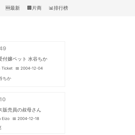
🆕最新
🏢片商
📊排行榜
49
受付嬢ペット 水谷ちか
 Ticket
📅 2004-12-04
谷ちか
010
ス販売員の叔母さん
a Eizo
📅 2004-12-18
恵