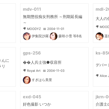
mdv-011
mdl-2
無期懲役痴女刑務所 ～刑期延長編
大人の
～
🎥 MOO
🎥 MOODYZ
📅 2004-11-01
伊集院沙羅
森咲小雪
等8名
遥
gps-256
ks-85
さんに
��人兵士強●収容所
デパー
ラリ
🎥 Royal Art
📅 2004-11-03
🎥 Alice
すぎはら美里
exd-045
jkrn-
好色撮影 いつか
介護士