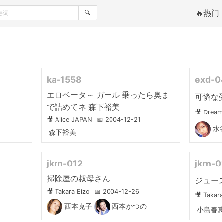
🔥热门
🔍
ka-1558
exd-0
エロベータ～ ガール 乗ったら奥ま
可憐な
で詰めてネ 森下裕美
🎥 Dream
🎥 Alice JAPAN
📅 2004-12-21
水
森下裕美
jkrn-012
jkrn-
掃除屋の叔母さん
ジュー
🎥 Takara Eizo
📅 2004-12-26
🎥 Takar
西本克子
西本かつの
小島春